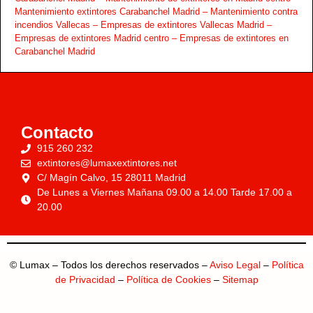
Mantenimiento extintores Carabanchel Madrid –
Mantenimiento contra
incendios Vallecas –
Empresas de extintores Vallecas Madrid –
Empresas de extintores Madrid centro –
Empresas de extintores en
Carabanchel Madrid
Contacto
915 260 232
extintores@lumaxextintores.net
C/ Magín Calvo, 15 28011 Madrid
De Lunes a Viernes Mañana 09.00 a 14.00 Tarde 17.00 a
20.00
© Lumax – Todos los derechos reservados –
Aviso Legal
–
Política
de Privacidad
–
Política de Cookies
–
Sitemap