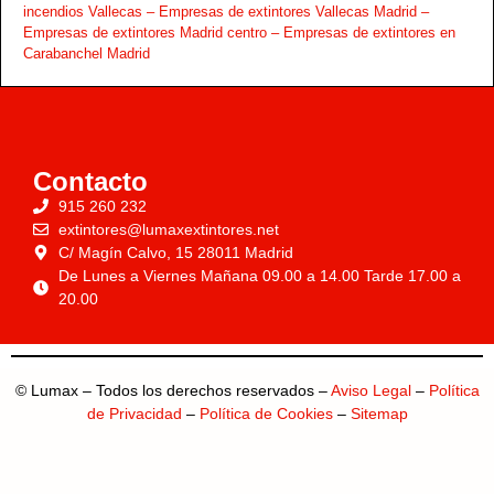
incendios Vallecas –
Empresas de extintores Vallecas Madrid –
Empresas de extintores Madrid centro –
Empresas de extintores en
Carabanchel Madrid
Contacto
915 260 232
extintores@lumaxextintores.net
C/ Magín Calvo, 15 28011 Madrid
De Lunes a Viernes Mañana 09.00 a 14.00 Tarde 17.00 a
20.00
© Lumax – Todos los derechos reservados –
Aviso Legal
–
Política
de Privacidad
–
Política de Cookies
–
Sitemap