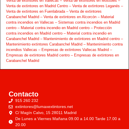
Venta de extintores en Vallecas –
Venta de extintores en Móstoles –
Venta de extintores en Madrid Centro –
Venta de extintores Leganés –
Venta de extintores en Fuenlabrada –
Venta de extintores
Carabanchel Madrid –
Venta de extintores en Alcorcón –
Material
contra incendios en Vallecas –
Sistemas contra incendios en Madrid
centro –
Material contra incendio en Madrid centro –
Protección
contra incendios en Madrid centro –
Material contra incendio en
Carabanchel Madrid –
Mantenimiento de extintores en Madrid centro –
Mantenimiento extintores Carabanchel Madrid –
Mantenimiento contra
incendios Vallecas –
Empresas de extintores Vallecas Madrid –
Empresas de extintores Madrid centro –
Empresas de extintores en
Carabanchel Madrid
Contacto
915 260 232
extintores@lumaxextintores.net
C/ Magín Calvo, 15 28011 Madrid
De Lunes a Viernes Mañana 09.00 a 14.00 Tarde 17.00 a
20.00