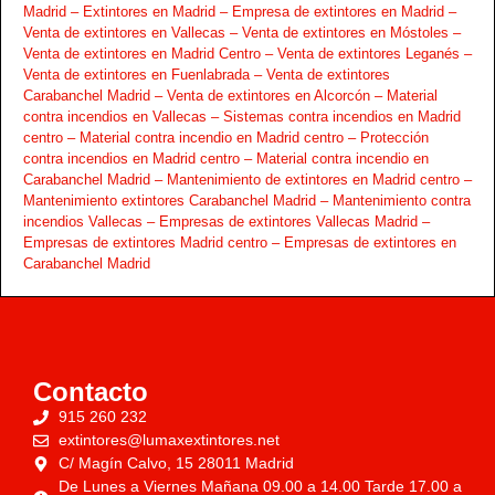
Madrid –
Extintores en Madrid –
Empresa de extintores en Madrid –
Venta de extintores en Vallecas –
Venta de extintores en Móstoles –
Venta de extintores en Madrid Centro –
Venta de extintores Leganés –
Venta de extintores en Fuenlabrada –
Venta de extintores
Carabanchel Madrid –
Venta de extintores en Alcorcón –
Material
contra incendios en Vallecas –
Sistemas contra incendios en Madrid
centro –
Material contra incendio en Madrid centro –
Protección
contra incendios en Madrid centro –
Material contra incendio en
Carabanchel Madrid –
Mantenimiento de extintores en Madrid centro –
Mantenimiento extintores Carabanchel Madrid –
Mantenimiento contra
incendios Vallecas –
Empresas de extintores Vallecas Madrid –
Empresas de extintores Madrid centro –
Empresas de extintores en
Carabanchel Madrid
Contacto
915 260 232
extintores@lumaxextintores.net
C/ Magín Calvo, 15 28011 Madrid
De Lunes a Viernes Mañana 09.00 a 14.00 Tarde 17.00 a