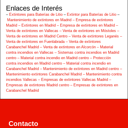
Enlaces de Interés
–
Extintores para Baterías de Litio
–
Extintor para Baterías de Litio
–
Mantenimiento de extintores en Madrid –
Empresa de extintores
Madrid –
Extintores en Madrid –
Empresa de extintores en Madrid –
Venta de extintores en Vallecas –
Venta de extintores en Móstoles –
Venta de extintores en Madrid Centro –
Venta de extintores Leganés –
Venta de extintores en Fuenlabrada –
Venta de extintores
Carabanchel Madrid –
Venta de extintores en Alcorcón –
Material
contra incendios en Vallecas –
Sistemas contra incendios en Madrid
centro –
Material contra incendio en Madrid centro –
Protección
contra incendios en Madrid centro –
Material contra incendio en
Carabanchel Madrid –
Mantenimiento de extintores en Madrid centro –
Mantenimiento extintores Carabanchel Madrid –
Mantenimiento contra
incendios Vallecas –
Empresas de extintores Vallecas Madrid –
Empresas de extintores Madrid centro –
Empresas de extintores en
Carabanchel Madrid
Contacto