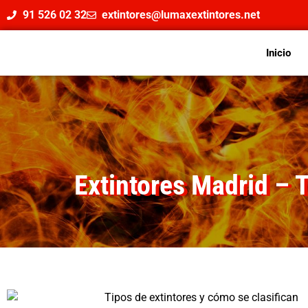
91 526 02 32
extintores@lumaxextintores.net
Inicio
Extintores Madrid – T