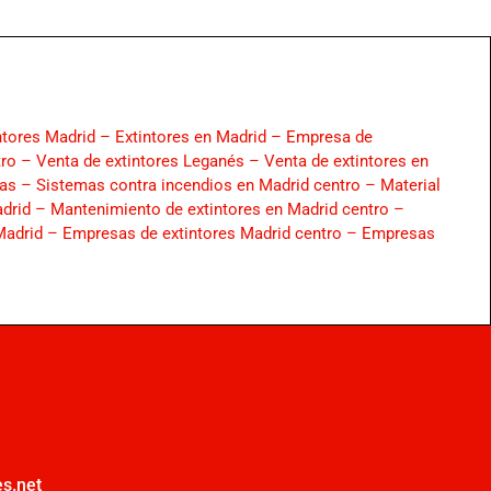
ntores Madrid –
Extintores en Madrid –
Empresa de
tro –
Venta de extintores Leganés –
Venta de extintores en
cas –
Sistemas contra incendios en Madrid centro –
Material
adrid –
Mantenimiento de extintores en Madrid centro –
Madrid –
Empresas de extintores Madrid centro –
Empresas
s.net