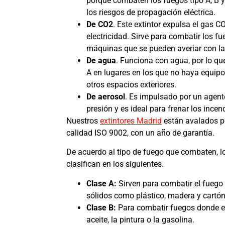
porque combaten los fuegos tipo A, B y
los riesgos de propagación eléctrica.
De CO2
. Este extintor expulsa el gas 
electricidad. Sirve para combatir los f
máquinas que se pueden averiar con la
De agua
. Funciona con agua, por lo qu
A en lugares en los que no haya equipo
otros espacios exteriores.
De aerosol
. Es impulsado por un agen
presión y es ideal para frenar los incend
Nuestros
extintores Madrid
están avalados po
calidad ISO 9002, con un año de garantía.
De acuerdo al tipo de fuego que combaten, l
clasifican en los siguientes.
Clase A:
Sirven para combatir el fuego
sólidos como plástico, madera y cartón
Clase B:
Para combatir fuegos donde el
aceite, la pintura o la gasolina.