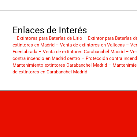
Enlaces de Interés
–
Extintores para Baterías de Litio
–
Extintor para Baterías de
extintores en Madrid –
Venta de extintores en Vallecas –
Ven
Fuenlabrada –
Venta de extintores Carabanchel Madrid –
Ven
contra incendio en Madrid centro –
Protección contra incen
Mantenimiento extintores Carabanchel Madrid –
Mantenimien
de extintores en Carabanchel Madrid