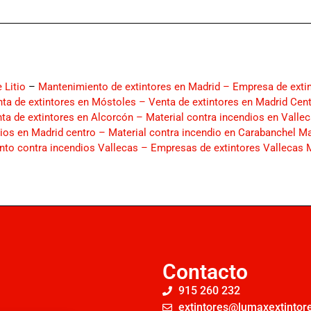
 Litio
–
Mantenimiento de extintores en Madrid –
Empresa de exti
ta de extintores en Móstoles –
Venta de extintores en Madrid Cen
ta de extintores en Alcorcón –
Material contra incendios en Valle
dios en Madrid centro –
Material contra incendio en Carabanchel M
to contra incendios Vallecas –
Empresas de extintores Vallecas 
Contacto
915 260 232
extintores@lumaxextintore