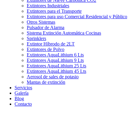
Extintores de Nieve Carbónica CO2
Extintores Industriales
Extintores para el Transporte
Extintores para uso Comercial Residencial y Público
Otros Sistemas
Pulsador de Alarma
Sistema Extinción Automática Cocinas
Sprinklers
Extintor Híbrodo de 2LT
Extintores de Polvo
Extintores AquaLithium 6 Lts
Extintores AquaLithium 9 Lts
Extintores AquaLithium 25 Lts
Extintores AquaLithium 45 Lts
Aerosol de sales de potasio
Mantas de extinción
Servicios
Galería
Blog
Contacto