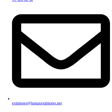
extintores@lumaxextintores.net