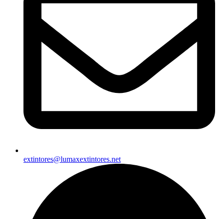
extintores@lumaxextintores.net